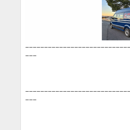
___________________________
___
___________________________
___