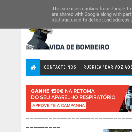
Aug 6, 2026
This site uses cookies from Google to d
are shared with Google along with perf
statistics, and to detect and address 
CONTACTE-NOS
RUBRICA "DAR VOZ AO
___________________________
_________