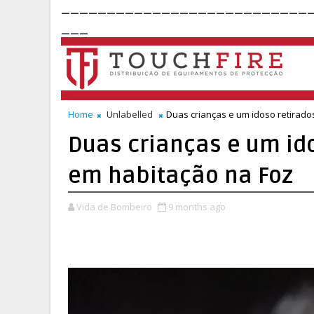
___________________________
___
Home
Unlabelled
Duas crianças e um idoso retirado
Duas crianças e um ido
em habitação na Foz
Vida de Bombeiro
9 months ago