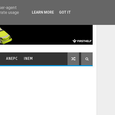
HOME
CONTACTOS
user-agent
erate usage
LEARN MORE
GOT IT
ANEPC
INEM