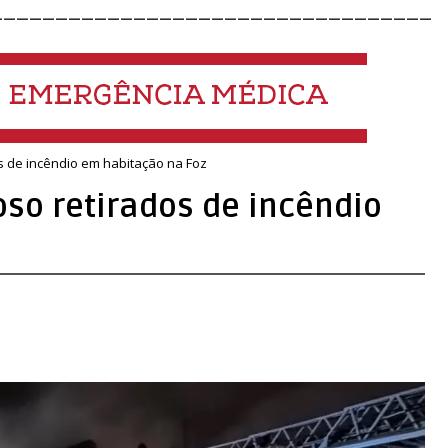
__________________________________
s de incêndio em habitação na Foz
so retirados de incêndio