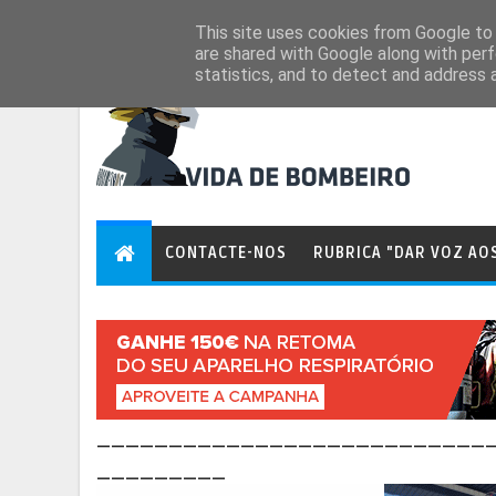
Aug 6, 2026
This site uses cookies from Google to d
are shared with Google along with perf
statistics, and to detect and address 
CONTACTE-NOS
RUBRICA "DAR VOZ AO
___________________________
_________