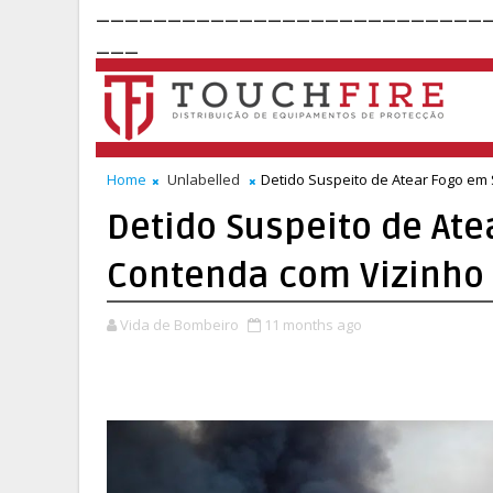
___________________________
___
Home
Unlabelled
Detido Suspeito de Atear Fogo em
Detido Suspeito de Ate
Contenda com Vizinho
Vida de Bombeiro
11 months ago