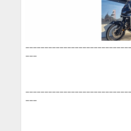
___________________________
___
___________________________
___