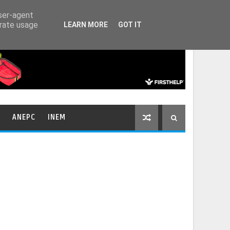
HOME
CONTACTOS
user-agent
erate usage
LEARN MORE
GOT IT
ANEPC
INEM