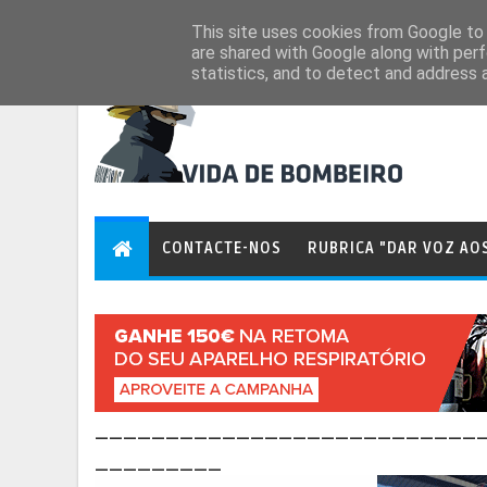
Aug 7, 2026
This site uses cookies from Google to d
are shared with Google along with perf
statistics, and to detect and address 
CONTACTE-NOS
RUBRICA "DAR VOZ AO
___________________________
_________