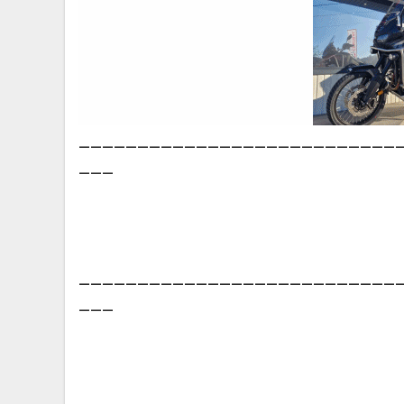
___________________________
___
___________________________
___