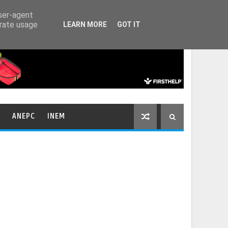
HOME
CONTACTOS
user-agent
erate usage
LEARN MORE
GOT IT
ANEPC
INEM