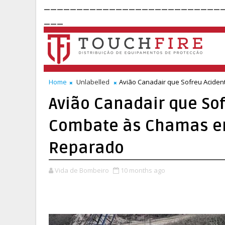
___________________________
___
Home
Unlabelled
Avião Canadair que Sofreu Acide
Avião Canadair que So
Combate às Chamas em
Reparado
Vida de Bombeiro
10 months ago