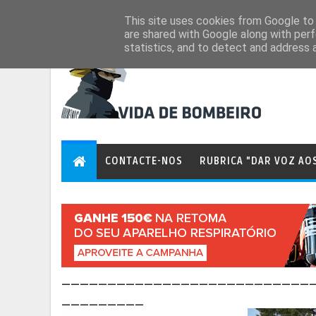
Aug 7, 2026
This site uses cookies from Google to d
are shared with Google along with perf
statistics, and to detect and address 
CONTACTE-NOS
RUBRICA "DAR VOZ AO
___________________________
_________