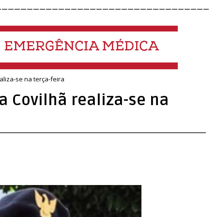
__________________________________
liza-se na terça-feira
 Covilhã realiza-se na