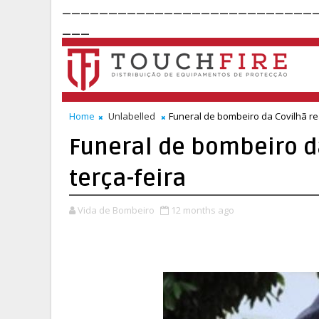
___________________________
___
Home
Unlabelled
Funeral de bombeiro da Covilhã rea
Funeral de bombeiro da
terça-feira
Vida de Bombeiro
12 months ago