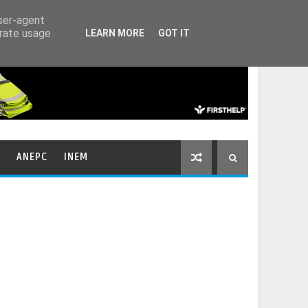
HOME
CONTACTOS
user-agent
erate usage
LEARN MORE
GOT IT
ANEPC
INEM