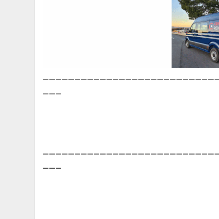
___________________________
___
___________________________
___