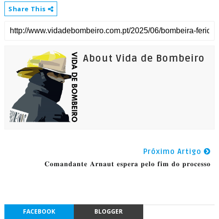
Share This
About Vida de Bombeiro
Próximo Artigo
𝐂𝐨𝐦𝐚𝐧𝐝𝐚𝐧𝐭𝐞 𝐀𝐫𝐧𝐚𝐮𝐭 𝐞𝐬𝐩𝐞𝐫𝐚 𝐩𝐞𝐥𝐨 𝐟𝐢𝐦 𝐝𝐨 𝐩𝐫𝐨𝐜𝐞𝐬𝐬𝐨
FACEBOOK
BLOGGER