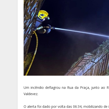
Um incêndio deflagrou na Rua da Praça, junto ao 
Valdevez.
O alerta foi dado por volta das 06:34, mobilizando d