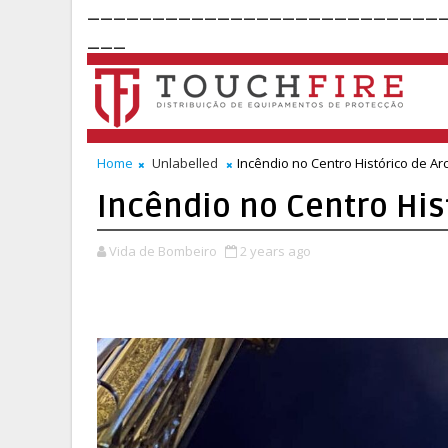
___________________________
___
Home
Unlabelled
Incêndio no Centro Histórico de A
Incêndio no Centro His
Vida de Bombeiro
2 years ago