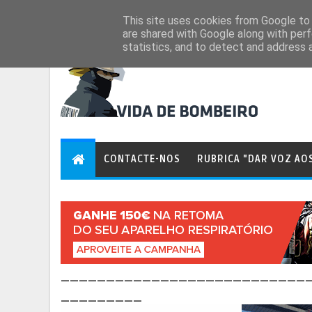
Aug 7, 2026
This site uses cookies from Google to d
are shared with Google along with perf
statistics, and to detect and address 
CONTACTE-NOS
RUBRICA "DAR VOZ AO
___________________________
_________