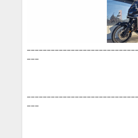
___________________________
___
___________________________
___