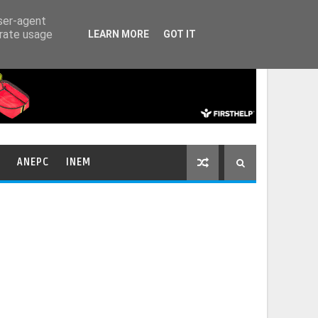
HOME
CONTACTOS
user-agent
erate usage
LEARN MORE
GOT IT
ANEPC
INEM