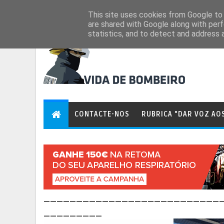
Aug 7, 2026
This site uses cookies from Google to d
are shared with Google along with perf
statistics, and to detect and address 
CONTACTE-NOS
RUBRICA "DAR VOZ AO
___________________________
_________