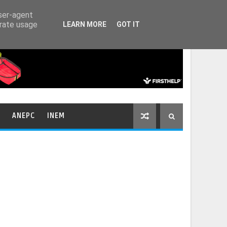
HOME
CONTACTOS
user-agent
erate usage
LEARN MORE
GOT IT
ANEPC
INEM