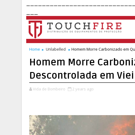
___________________________
___
Home
Unlabelled
Homem Morre Carbonizado em Que
Homem Morre Carboni
Descontrolada em Viei
Vida de Bombeiro
2 years ago