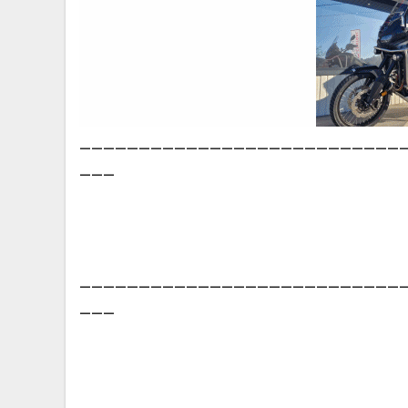
___________________________
___
___________________________
___