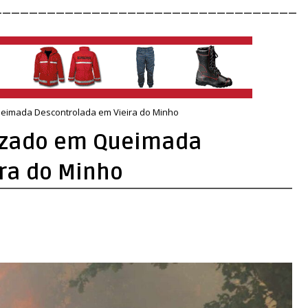
__________________________________
imada Descontrolada em Vieira do Minho
zado em Queimada
ra do Minho