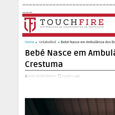
___________________________
___
Home
Unlabelled
Bebé Nasce em Ambulância dos B
Bebé Nasce em Ambulâ
Crestuma
Vida de Bombeiro
2 years ago