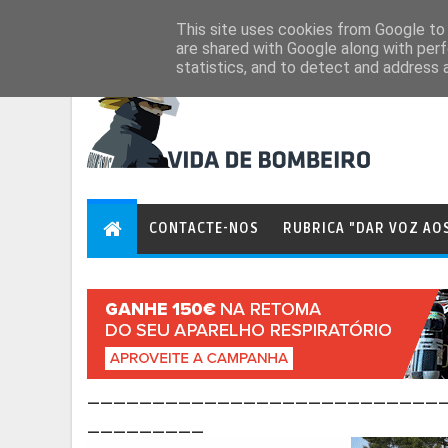
Aug 7, 2026
This site uses cookies from Google to d
are shared with Google along with perf
statistics, and to detect and address 
CONTACTE-NOS
RUBRICA "DAR VOZ AO
___________________________
_________