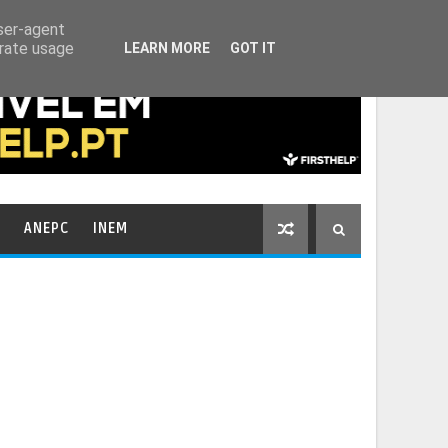
HOME
CONTACTOS
user-agent
erate usage
LEARN MORE
GOT IT
ANEPC
INEM