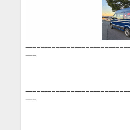
___________________________
___
___________________________
___