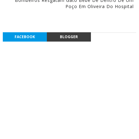
Bombeiros Resgatam Gato Bebé De Dentro De Um
Poço Em Oliveira Do Hospital
FACEBOOK
BLOGGER