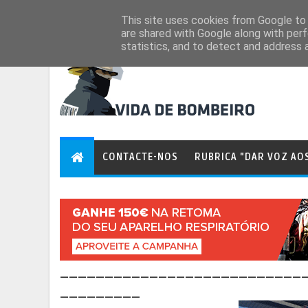
Aug 6, 2026
This site uses cookies from Google to d
are shared with Google along with perf
statistics, and to detect and address 
CONTACTE-NOS
RUBRICA "DAR VOZ AO
___________________________
_________