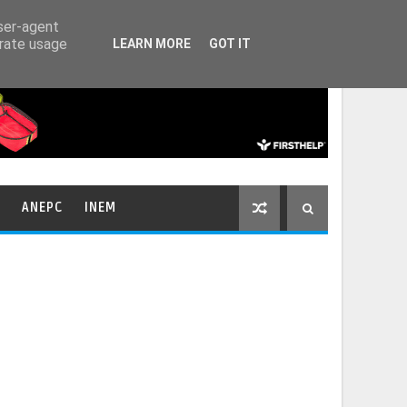
HOME
CONTACTOS
user-agent
erate usage
LEARN MORE
GOT IT
ANEPC
INEM