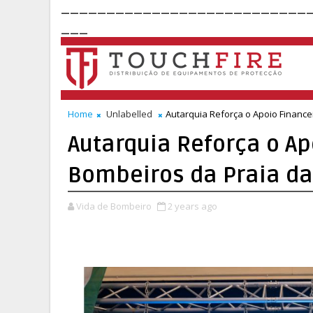
___________________________
___
Home
Unlabelled
Autarquia Reforça o Apoio Finance
Autarquia Reforça o Ap
Bombeiros da Praia da 
Vida de Bombeiro
2 years ago