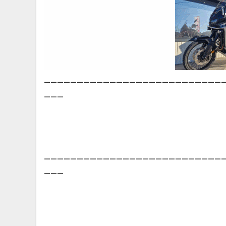
___________________________
___
___________________________
___