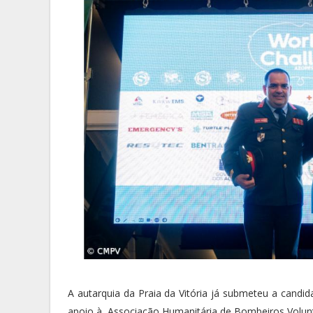
A autarquia da Praia da Vitória já submeteu a candi
apoio à Associação Humanitária de Bombeiros Voluntár