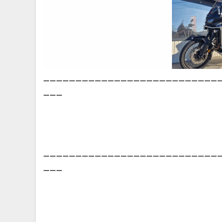
___________________________
___
___________________________
___