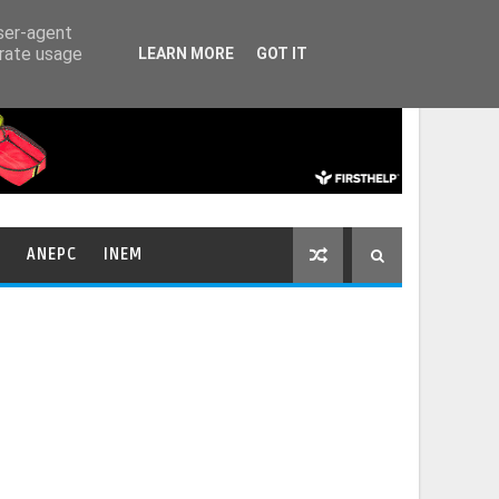
HOME
CONTACTOS
user-agent
erate usage
LEARN MORE
GOT IT
ANEPC
INEM