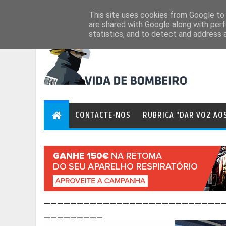
Aug 6, 2026
This site uses cookies from Google to d
are shared with Google along with perf
statistics, and to detect and address 
CONTACTE-NOS
RUBRICA "DAR VOZ AO
___________________________
_________