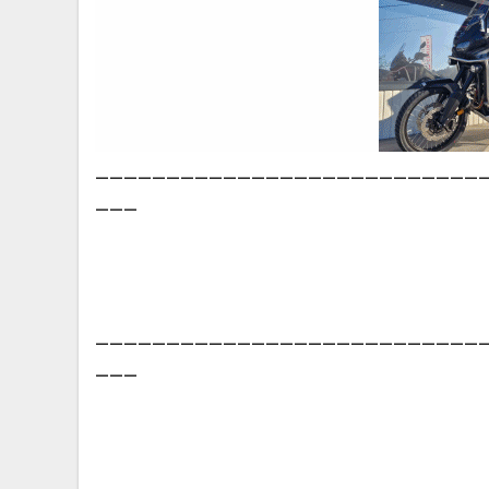
___________________________
___
___________________________
___