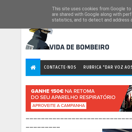
Aug 8, 2026
This site uses cookies from Google to d
are shared with Google along with perf
statistics, and to detect and address 
CONTACTE-NOS
RUBRICA "DAR VOZ AO
___________________________
_________