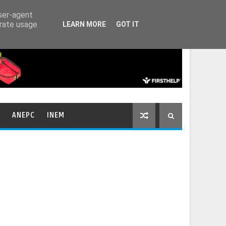
HOME
CONTACTOS
user-agent
erate usage
LEARN MORE
GOT IT
ANEPC
INEM