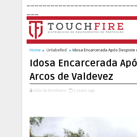
___________________________
___
Home
Unlabelled
Idosa Encarcerada Após Despiste 
Idosa Encarcerada Apó
Arcos de Valdevez
Vida de Bombeiro
2 years ago