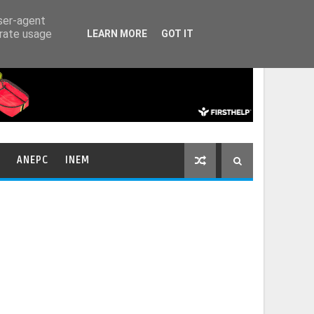
HOME
CONTACTOS
user-agent
erate usage
LEARN MORE
GOT IT
ANEPC
INEM