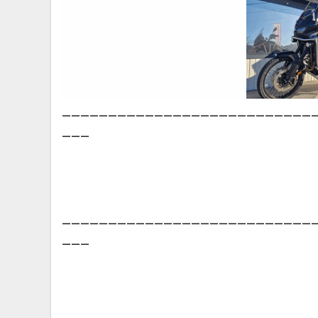
___________________________
___
___________________________
___