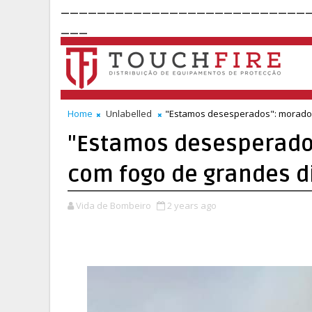
___________________________
___
Home
Unlabelled
"Estamos desesperados": morado
"Estamos desesperado
com fogo de grandes 
Vida de Bombeiro
2 years ago