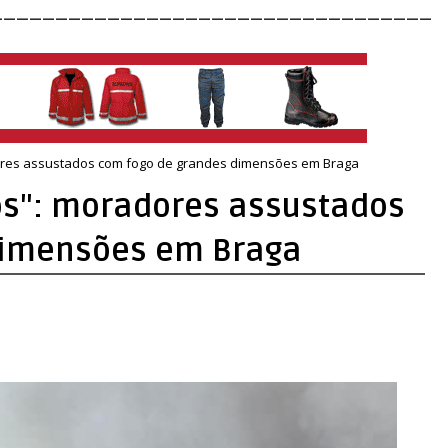
__________________________________
res assustados com fogo de grandes dimensões em Braga
s": moradores assustados
dimensões em Braga