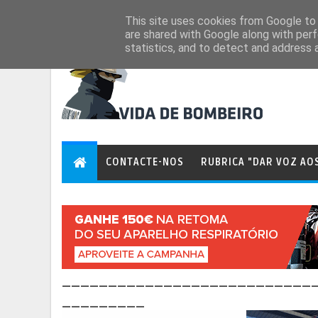
Aug 7, 2026
This site uses cookies from Google to d
are shared with Google along with perf
statistics, and to detect and address 
CONTACTE-NOS
RUBRICA "DAR VOZ AO
___________________________
_________