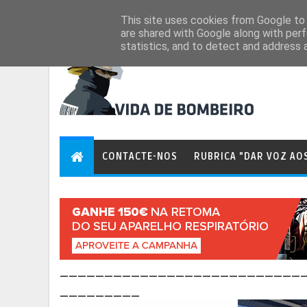
Aug 7, 2026
This site uses cookies from Google to d
are shared with Google along with perf
statistics, and to detect and address 
CONTACTE-NOS
RUBRICA "DAR VOZ AO
___________________________
_________