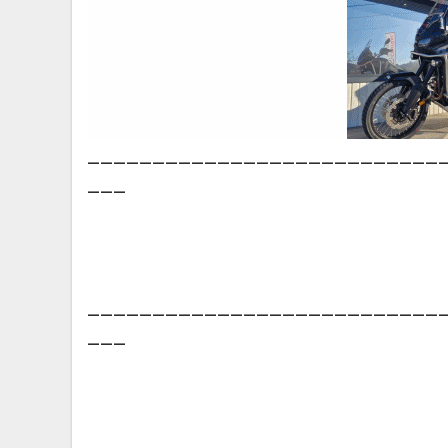
___________________________
___
___________________________
___