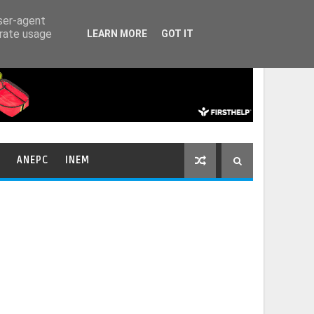
HOME
CONTACTOS
user-agent
erate usage
LEARN MORE
GOT IT
ANEPC
INEM