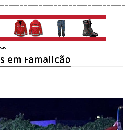
__________________________________
icão
dos em Famalicão