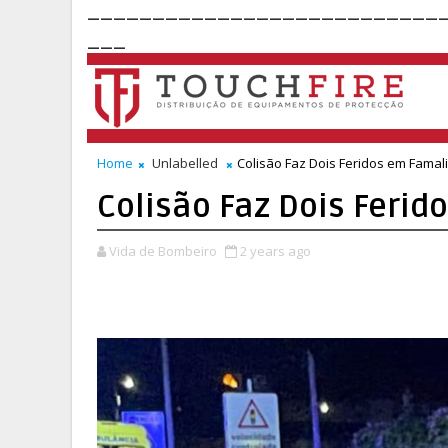
___________________________
___
Home
Unlabelled
Colisão Faz Dois Feridos em Famal
Colisão Faz Dois Feri
Vida de Bombeiro
2 years ago