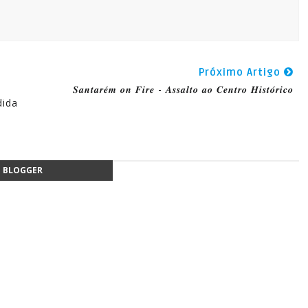
Próximo Artigo
𝑺𝒂𝒏𝒕𝒂𝒓𝒆́𝒎 𝒐𝒏 𝑭𝒊𝒓𝒆 - 𝑨𝒔𝒔𝒂𝒍𝒕𝒐 𝒂𝒐 𝑪𝒆𝒏𝒕𝒓𝒐 𝑯𝒊𝒔𝒕𝒐́𝒓𝒊𝒄𝒐
dida
BLOGGER