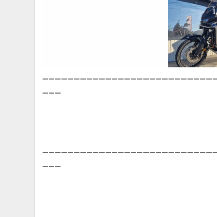
___________________________
___
___________________________
___