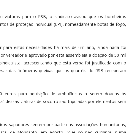
m viaturas para o RSB, o sindicato avisou que os bombeiros
tos de proteção individual (EPI), nomeadamente botas de fogo,
tar para estas necessidades há mais de um ano, ainda nada foi
or vereador e aprovado por esta assembleia a doação de 50 mil
sindicalista, acrescentando que esta verba foi justificada com o
apesar das “inúmeras queixas que os quartéis do RSB receberam
00 euros para aquisição de ambulâncias a serem doadas às
a” dessas viaturas de socorro são tripuladas por elementos sem
eiros sapadores sentem por parte das associações humanitárias,
orestal de Monsanto, em agosto, “que só não culminou numa