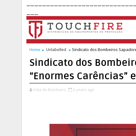
___________________________
___
Home
Unlabelled
Sindicato dos Bombeiros Sapadore
Sindicato dos Bombeir
“Enormes Carências” 
Vida de Bombeiro
3 years ago