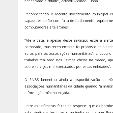
beneficiado a cidade”, acusou Ricardo Cunha.
Reconhecendo o recente investimento municipal e
sapadores estão com falta de fardamento, equipamen
computadores e telefones.
“Até à data, e apesar deste sindicato estar a aler
comprado, mas recentemente foi proposto pelo senh
euros para as associações humanitárias”, criticou o 
trabalho realizado nas últimas cheias na cidade, 
sobre serviços mal executados por essas entidades”.
O SNBS lamentou ainda a disponibilização de 4
associações humanitárias da cidade quando “a maiori
a formação mínima exigida.
Entre as “inúmeras faltas de respeito” que os bomb
este sindicato lembrou o incêndio no parque fl