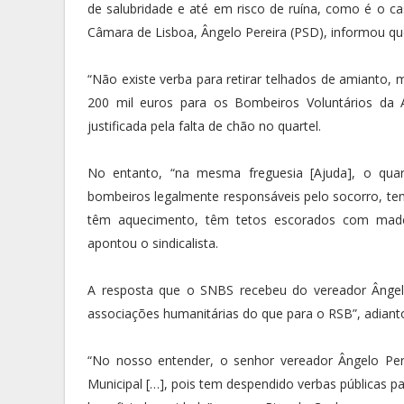
de salubridade e até em risco de ruína, como é o ca
Câmara de Lisboa, Ângelo Pereira (PSD), informou que
“Não existe verba para retirar telhados de amiant
200 mil euros para os Bombeiros Voluntários da A
justificada pela falta de chão no quartel.
No entanto, “na mesma freguesia [Ajuda], o qu
bombeiros legalmente responsáveis pelo socorro, te
têm aquecimento, têm tetos escorados com madeir
apontou o sindicalista.
A resposta que o SNBS recebeu do vereador Ângelo P
associações humanitárias do que para o RSB”, adiant
“No nosso entender, o senhor vereador Ângelo Pere
Municipal […], pois tem despendido verbas públicas