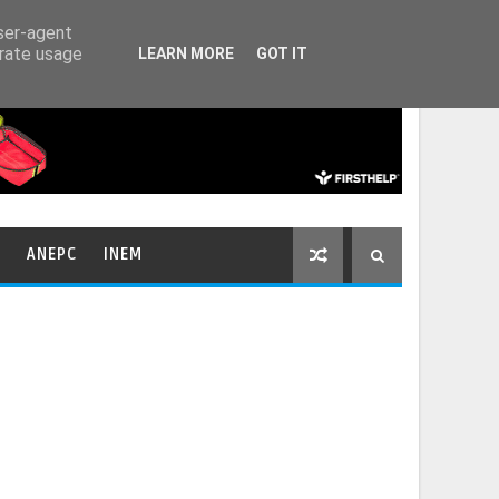
HOME
CONTACTOS
user-agent
erate usage
LEARN MORE
GOT IT
ANEPC
INEM