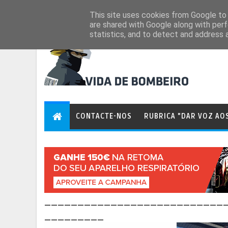
Aug 8, 2026
This site uses cookies from Google to d
are shared with Google along with perf
statistics, and to detect and address 
CONTACTE-NOS
RUBRICA "DAR VOZ AO
___________________________
_________