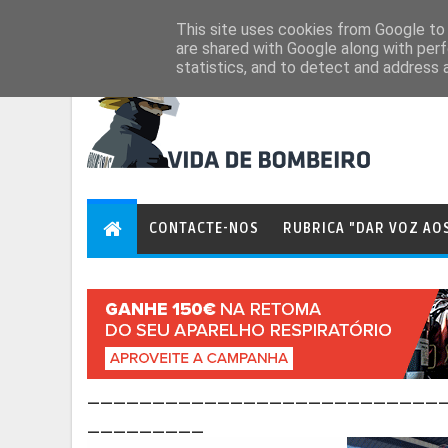
Aug 6, 2026
This site uses cookies from Google to d
are shared with Google along with perf
statistics, and to detect and address 
CONTACTE-NOS
RUBRICA "DAR VOZ AO
___________________________
_________