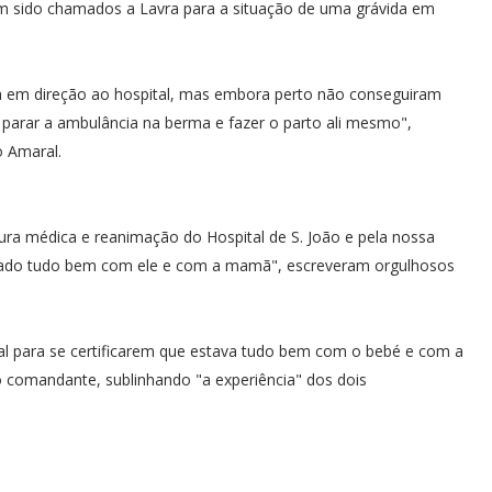
m sido chamados a Lavra para a situação de uma grávida em
a em direção ao hospital, mas embora perto não conseguiram
 parar a ambulância na berma e fazer o parto ali mesmo",
o Amaral.
tura médica e reanimação do Hospital de S. João e pela nossa
 ficado tudo bem com ele e com a mamã", escreveram orgulhosos
tal para se certificarem que estava tudo bem com o bebé e com a
 o comandante, sublinhando "a experiência" dos dois