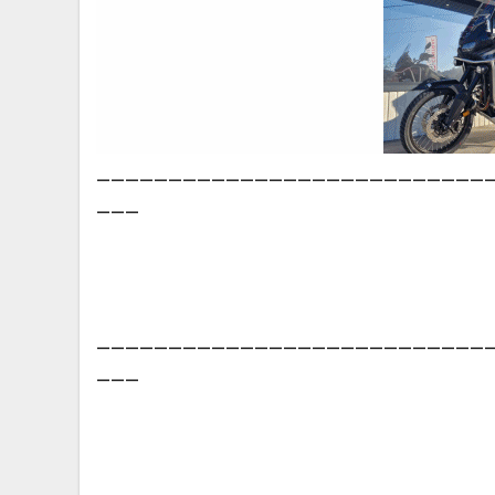
___________________________
___
___________________________
___