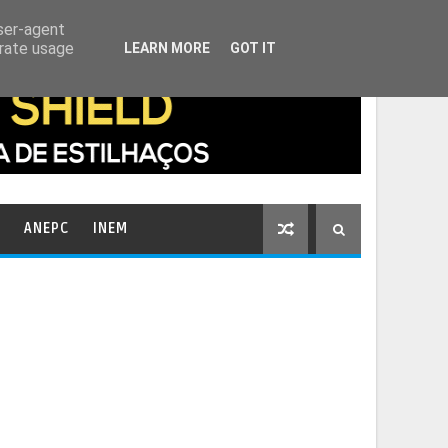
HOME
CONTACTOS
user-agent
erate usage
LEARN MORE
GOT IT
ANEPC
INEM