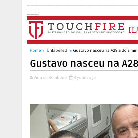
___________________________
___
Home
Unlabelled
Gustavo nasceu na A28 a dois min
Gustavo nasceu na A28
Vida de Bombeiro
3 years ago