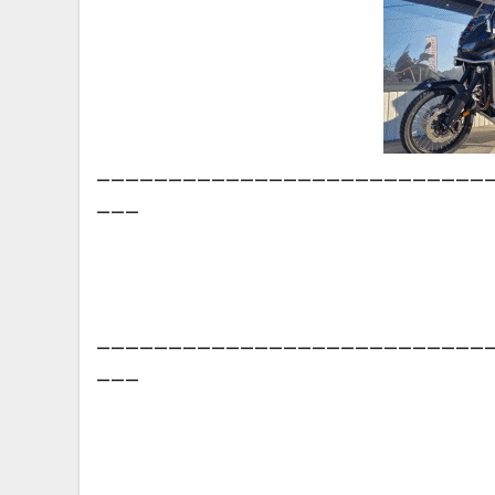
___________________________
___
___________________________
___