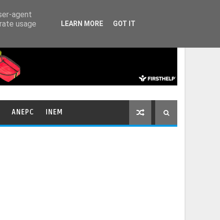
HOME
CONTACTOS
user-agent
erate usage
LEARN MORE
GOT IT
ANEPC
INEM