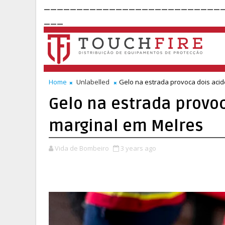
___________________________
___
Home
Unlabelled
Gelo na estrada provoca dois aci
Gelo na estrada provo
marginal em Melres
Vida de Bombeiro
3 years ago