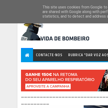
Aug 6, 2026
This site uses cookies from Google to d
are shared with Google along with perf
statistics, and to detect and address 
CONTACTE-NOS
RUBRICA "DAR VOZ AO
___________________________
_________