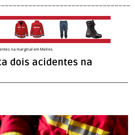
__________________________________
dentes na marginal em Melres
ca dois acidentes na