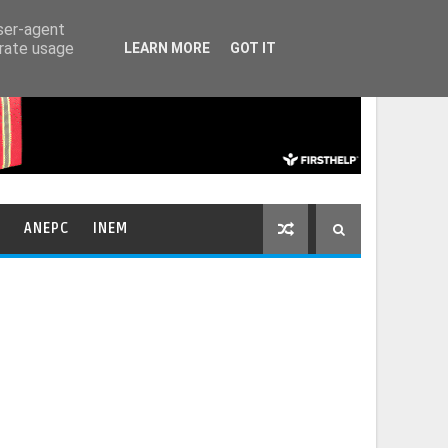
HOME
CONTACTOS
user-agent
erate usage
LEARN MORE
GOT IT
ANEPC
INEM