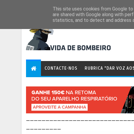
Aug 7, 2026
This site uses cookies from Google to d
are shared with Google along with perf
statistics, and to detect and address 
CONTACTE-NOS
RUBRICA "DAR VOZ AO
___________________________
_________