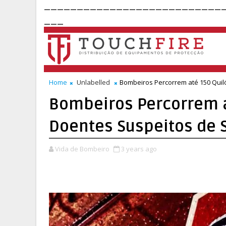
___________________________
___
Home
Unlabelled
Bombeiros Percorrem até 150 Quil
Bombeiros Percorrem 
Doentes Suspeitos de S
Vida de Bombeiro
3 years ago