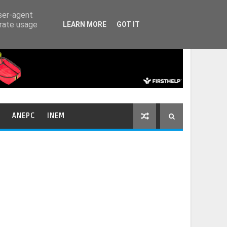
HOME
CONTACTOS
user-agent
erate usage
LEARN MORE
GOT IT
ANEPC
INEM