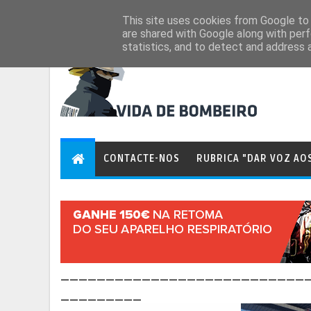
Aug 6, 2026
This site uses cookies from Google to d
are shared with Google along with perf
statistics, and to detect and address 
CONTACTE-NOS
RUBRICA "DAR VOZ AO
___________________________
_________