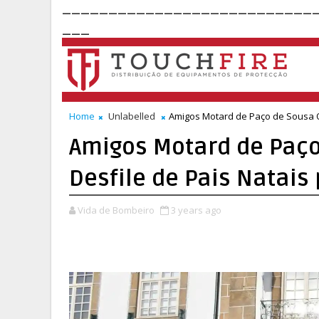
___________________________
___
Home
Unlabelled
Amigos Motard de Paço de Sousa O
Amigos Motard de Paç
Desfile de Pais Natais
Vida de Bombeiro
3 years ago