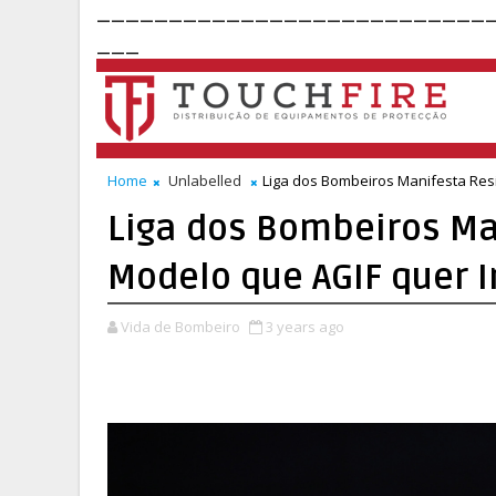
___________________________
___
Home
Unlabelled
Liga dos Bombeiros Manifesta Res
Liga dos Bombeiros Ma
Modelo que AGIF quer 
Vida de Bombeiro
3 years ago