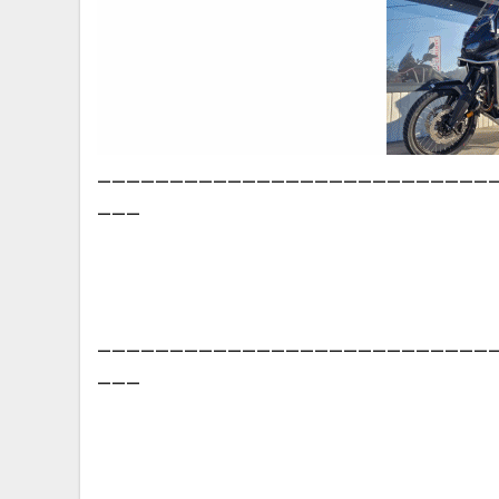
___________________________
___
___________________________
___