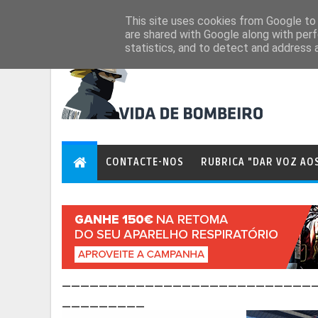
Aug 6, 2026
This site uses cookies from Google to d
are shared with Google along with perf
statistics, and to detect and address 
CONTACTE-NOS
RUBRICA "DAR VOZ AO
___________________________
_________