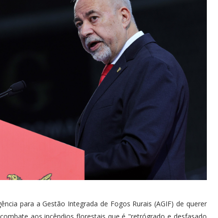
ncia para a Gestão Integrada de Fogos Rurais (AGIF) de querer
mbate aos incêndios florestais que é "retrógrado e desfasado