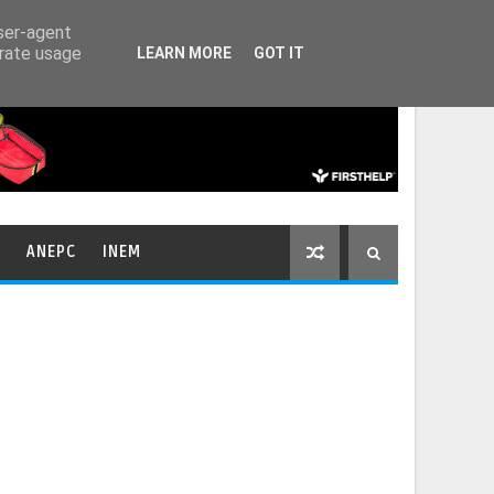
HOME
CONTACTOS
user-agent
erate usage
LEARN MORE
GOT IT
ANEPC
INEM