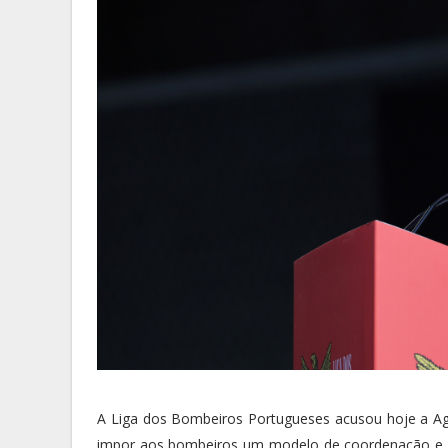
A Liga dos Bombeiros Portugueses acusou hoje a Agê
impor aos bombeiros um modelo de coordenação e co