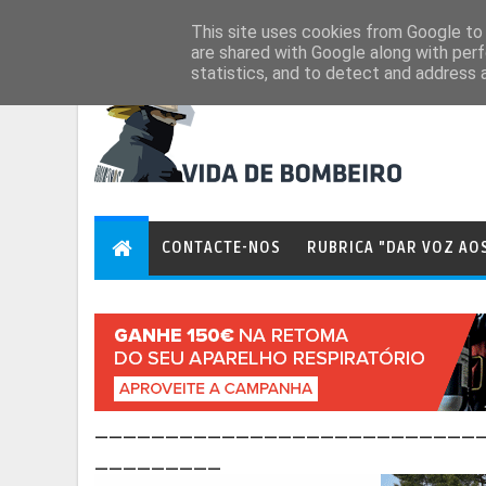
Aug 7, 2026
This site uses cookies from Google to d
are shared with Google along with perf
statistics, and to detect and address 
CONTACTE-NOS
RUBRICA "DAR VOZ AO
___________________________
_________