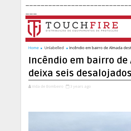
___________________________
___
Home
Unlabelled
Incêndio em bairro de Almada dest
Incêndio em bairro de
deixa seis desalojado
Vida de Bombeiro
3 years ago