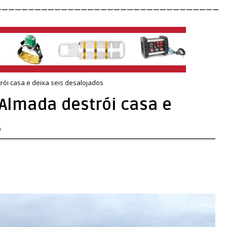
__________________________________
rói casa e deixa seis desalojados
 Almada destrói casa e
s