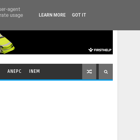
HOME
CONTACTOS
user-agent
erate usage
LEARN MORE
GOT IT
ANEPC
INEM