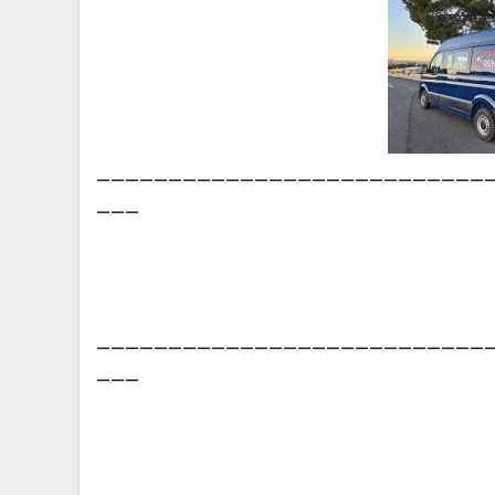
___________________________
___
___________________________
___