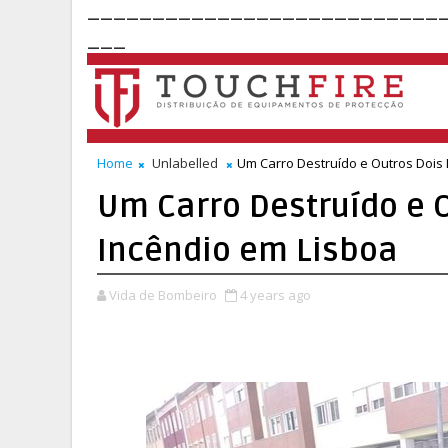
___________________________
___
Home
Unlabelled
Um Carro Destruído e Outros Dois
Um Carro Destruído e 
Incêndio em Lisboa
Vida de Bombeiro
4 years ago