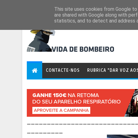
Aug 8, 2026
This site uses cookies from Google to d
are shared with Google along with perf
statistics, and to detect and address 
CONTACTE-NOS
RUBRICA "DAR VOZ AO
___________________________
_________