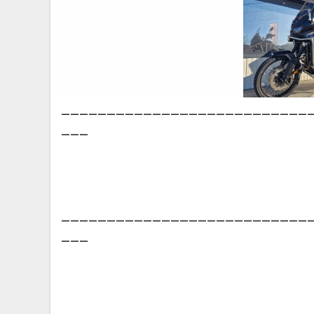
___________________________
___
___________________________
___