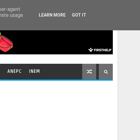
HOME
CONTACTOS
user-agent
erate usage
LEARN MORE
GOT IT
ANEPC
INEM