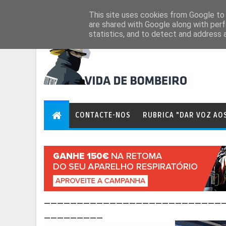
Aug 8, 2026
This site uses cookies from Google to d
are shared with Google along with perf
statistics, and to detect and address 
CONTACTE-NOS
RUBRICA "DAR VOZ AO
___________________________
_________