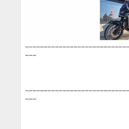
___________________________
___
___________________________
___