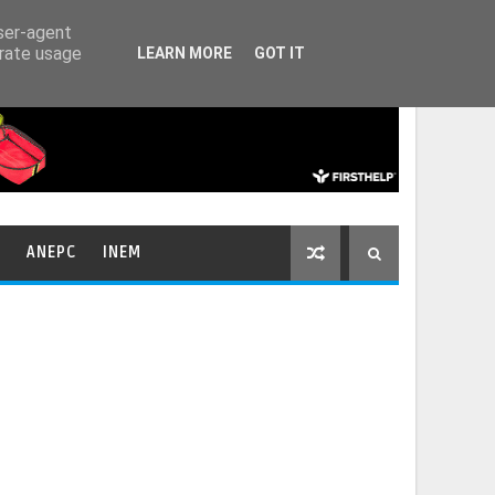
HOME
CONTACTOS
user-agent
erate usage
LEARN MORE
GOT IT
ANEPC
INEM