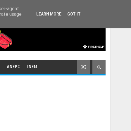
HOME
CONTACTOS
user-agent
erate usage
LEARN MORE
GOT IT
ANEPC
INEM