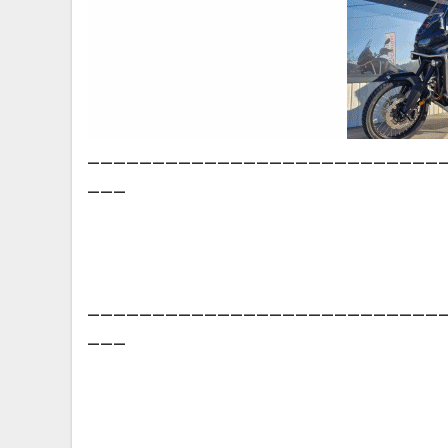
___________________________
___
___________________________
___