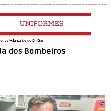
__________________________________
iros Voluntários de Cinfães
da dos Bombeiros