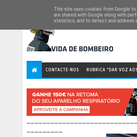
Aug 8, 2026
This site uses cookies from Google to d
are shared with Google along with perf
statistics, and to detect and address 
CONTACTE-NOS
RUBRICA "DAR VOZ AO
___________________________
_________