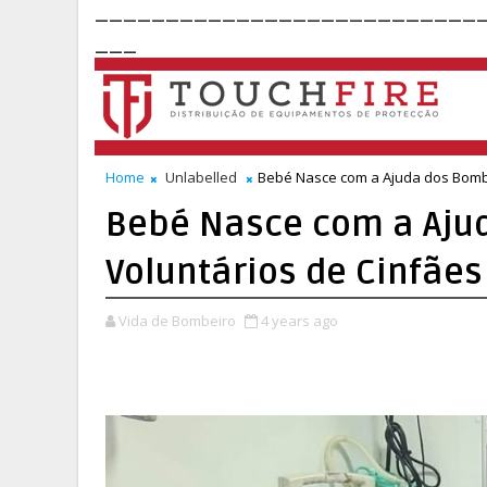
___________________________
___
Home
Unlabelled
Bebé Nasce com a Ajuda dos Bombe
Bebé Nasce com a Aju
Voluntários de Cinfães
Vida de Bombeiro
4 years ago