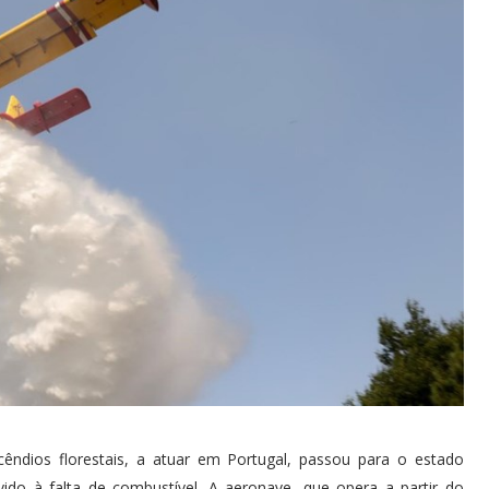
ndios florestais, a atuar em Portugal, passou para o estado
vido à falta de combustível. A aeronave, que opera a partir do