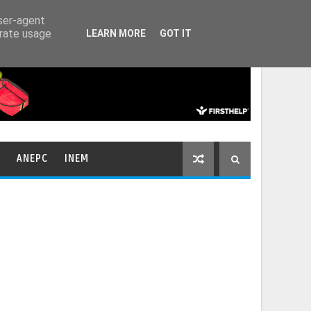
HOME
CONTACTOS
user-agent
erate usage
LEARN MORE
GOT IT
ANEPC
INEM