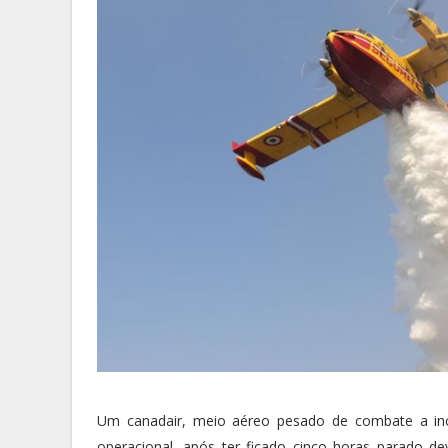
Um canadair, meio aéreo pesado de combate a incê
operacional, após ter ficado cinco horas parado de