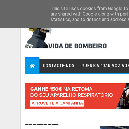
Aug 6, 2026
This site uses cookies from Google to d
are shared with Google along with perf
statistics, and to detect and address 
CONTACTE-NOS
RUBRICA "DAR VOZ AO
___________________________
_________