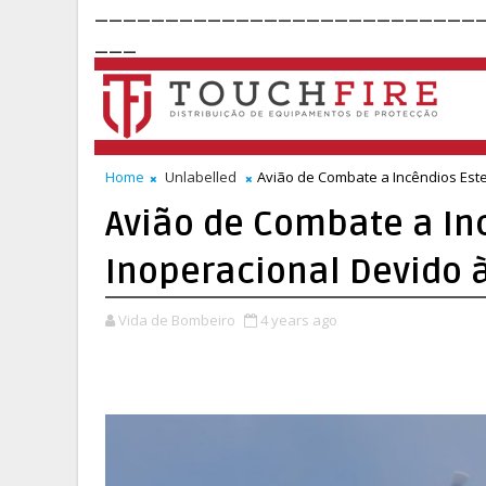
___________________________
___
Home
Unlabelled
Avião de Combate a Incêndios Este
Avião de Combate a In
Inoperacional Devido 
Vida de Bombeiro
4 years ago