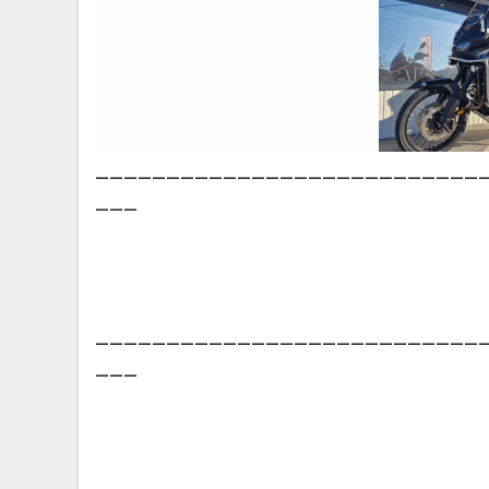
___________________________
___
___________________________
___