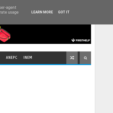
HOME
CONTACTOS
user-agent
erate usage
LEARN MORE
GOT IT
ANEPC
INEM