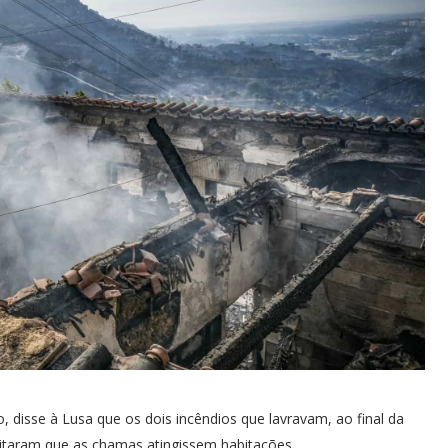
, disse à Lusa que os dois incêndios que lavravam, ao final da
itaram que as chamas atingissem habitações.