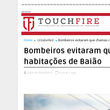
___________________________
___
Home
Unlabelled
Bombeiros evitaram que chamas c
Bombeiros evitaram 
habitações de Baião
Vida de Bombeiro
4 years ago