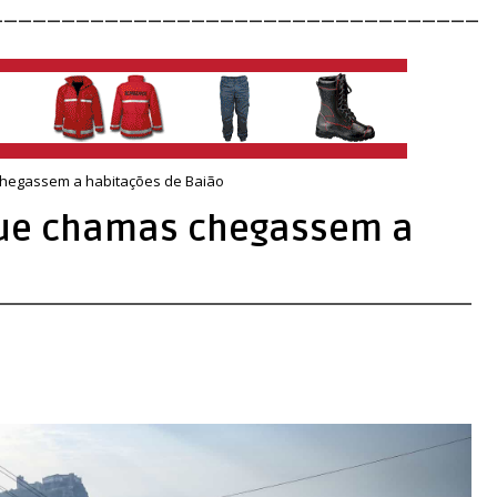
__________________________________
hegassem a habitações de Baião
que chamas chegassem a