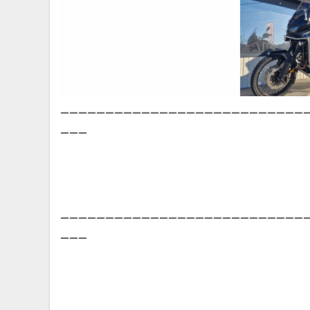
___________________________
___
___________________________
___