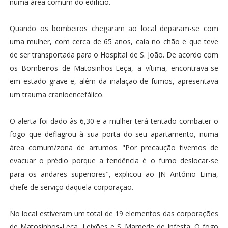
numa área comum do edifício.
Quando os bombeiros chegaram ao local deparam-se com
uma mulher, com cerca de 65 anos, caía no chão e que teve
de ser transportada para o Hospital de S. João. De acordo com
os Bombeiros de Matosinhos-Leça, a vítima, encontrava-se
em estado grave e, além da inalação de fumos, apresentava
um trauma cranioencefálico.
O alerta foi dado às 6,30 e a mulher terá tentado combater o
fogo que deflagrou à sua porta do seu apartamento, numa
área comum/zona de arrumos. "Por precaução tivemos de
evacuar o prédio porque a tendência é o fumo deslocar-se
para os andares superiores", explicou ao JN António Lima,
chefe de serviço daquela corporação.
No local estiveram um total de 19 elementos das corporações
de Matosinhos-Leça, Leixões e S. Mamede de Infesta. O fogo