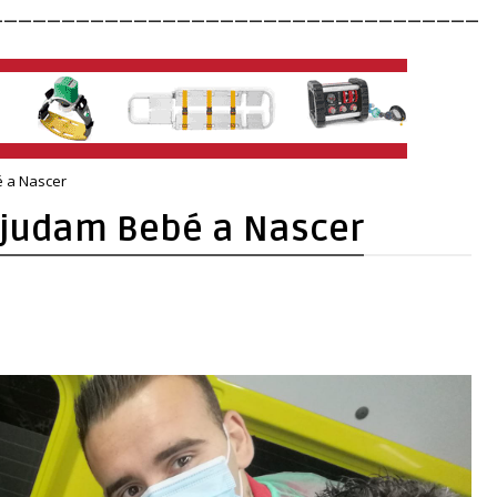
__________________________________
 a Nascer
Ajudam Bebé a Nascer