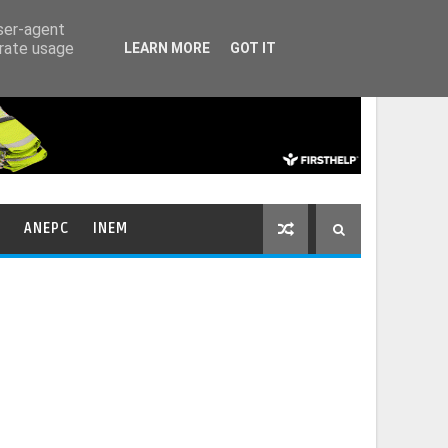
HOME
CONTACTOS
user-agent
erate usage
LEARN MORE
GOT IT
ANEPC
INEM