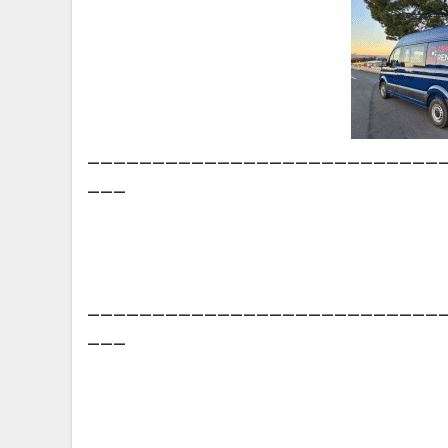
___________________________
___
___________________________
___