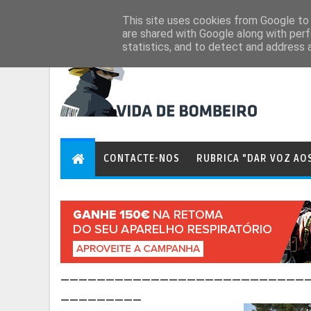
Aug 7, 2026
This site uses cookies from Google to d
are shared with Google along with perf
statistics, and to detect and address 
CONTACTE-NOS
RUBRICA "DAR VOZ AO
___________________________
_________