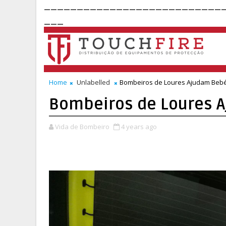
___________________________
___
Home
Unlabelled
Bombeiros de Loures Ajudam Bebé
Bombeiros de Loures 
Vida de Bombeiro
4 years ago