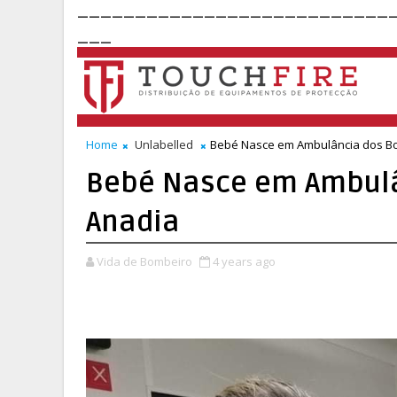
___________________________
___
Home
Unlabelled
Bebé Nasce em Ambulância dos B
Bebé Nasce em Ambulâ
Anadia
Vida de Bombeiro
4 years ago