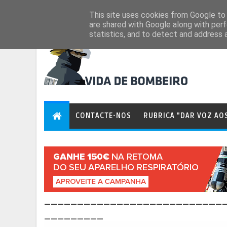
Aug 7, 2026
This site uses cookies from Google to d
are shared with Google along with perf
statistics, and to detect and address 
CONTACTE-NOS
RUBRICA "DAR VOZ AO
___________________________
_________