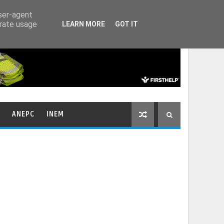
HOME
CONTACTOS
user-agent
erate usage
LEARN MORE
GOT IT
ANEPC
INEM