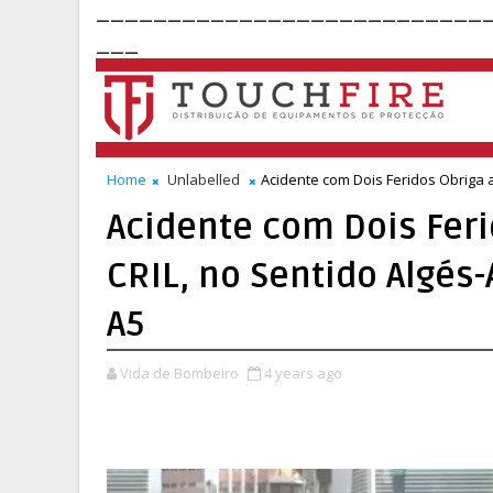
___________________________
___
Home
Unlabelled
Acidente com Dois Feridos Obriga 
Acidente com Dois Feri
CRIL, no Sentido Algés
A5
Vida de Bombeiro
4 years ago