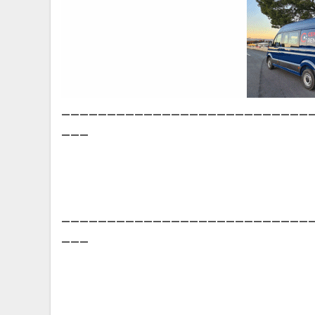
___________________________
___
___________________________
___