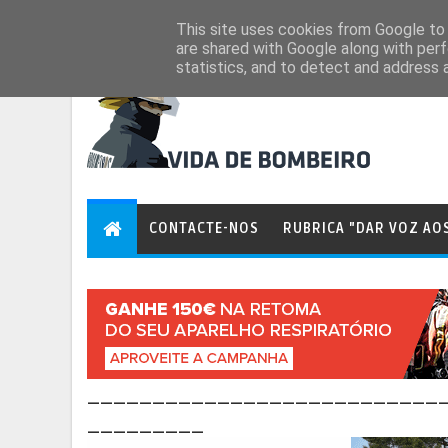
Aug 6, 2026
This site uses cookies from Google to d
are shared with Google along with perf
statistics, and to detect and address 
CONTACTE-NOS
RUBRICA "DAR VOZ AO
___________________________
_________