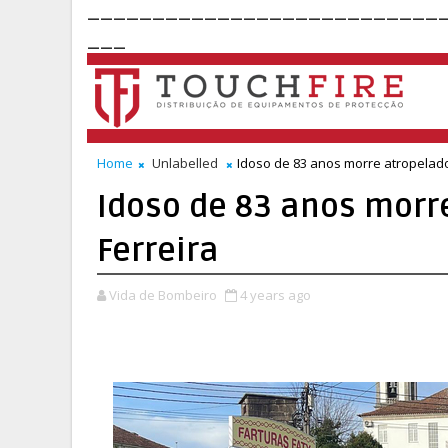
___________________________
___
Home
Unlabelled
Idoso de 83 anos morre atropelad
Idoso de 83 anos morr
Ferreira
Vida de Bombeiro
4 years ago