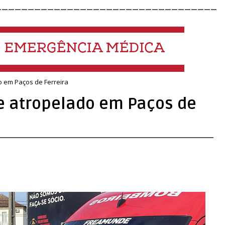
__________________________________
o em Paços de Ferreira
e atropelado em Paços de