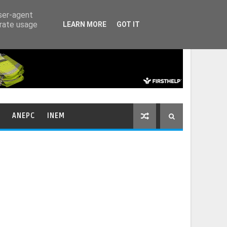
HOME
CONTACTOS
user-agent
erate usage
LEARN MORE
GOT IT
ANEPC
INEM