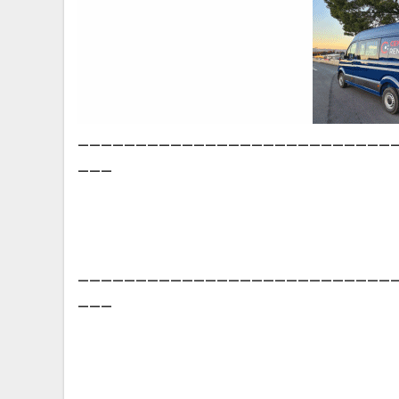
___________________________
___
___________________________
___