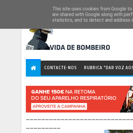
Aug 7, 2026
This site uses cookies from Google to d
are shared with Google along with perf
statistics, and to detect and address 
CONTACTE-NOS
RUBRICA "DAR VOZ AO
___________________________
_________