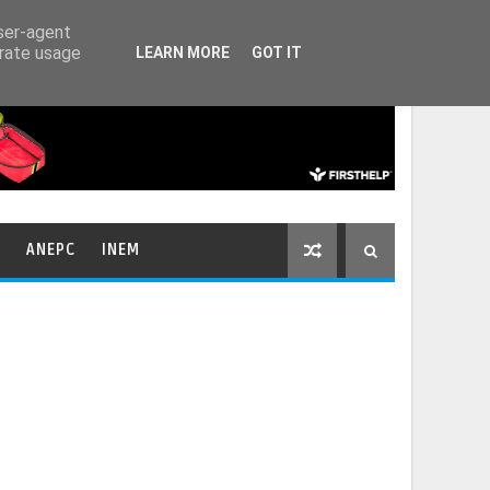
HOME
CONTACTOS
user-agent
erate usage
LEARN MORE
GOT IT
ANEPC
INEM