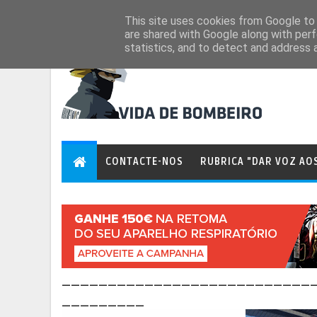
Aug 7, 2026
This site uses cookies from Google to d
are shared with Google along with perf
statistics, and to detect and address 
CONTACTE-NOS
RUBRICA "DAR VOZ AO
___________________________
_________