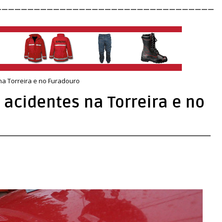
__________________________________
na Torreira e no Furadouro
 acidentes na Torreira e no