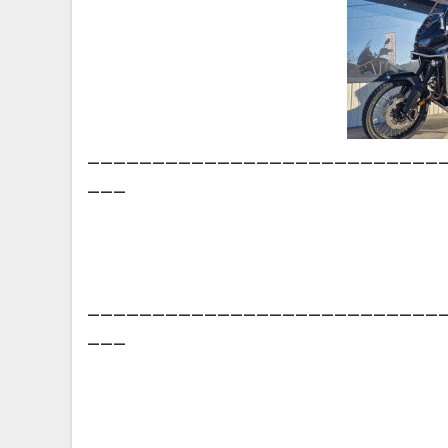
___________________________
___
___________________________
___