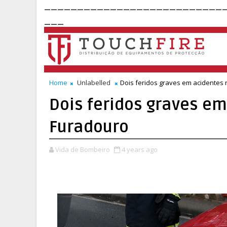
___________________________
___
Home
Unlabelled
Dois feridos graves em acidentes 
Dois feridos graves em
Furadouro
Vida de Bombeiro
4 years ago