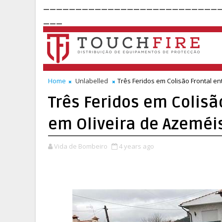
___________________________
___
Home
Unlabelled
Três Feridos em Colisão Frontal en
Três Feridos em Colisã
em Oliveira de Azeméi
Vida de Bombeiro
4 years ago