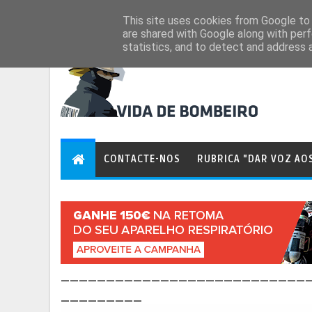
Aug 6, 2026
This site uses cookies from Google to d
are shared with Google along with perf
statistics, and to detect and address 
CONTACTE-NOS
RUBRICA "DAR VOZ AO
___________________________
_________