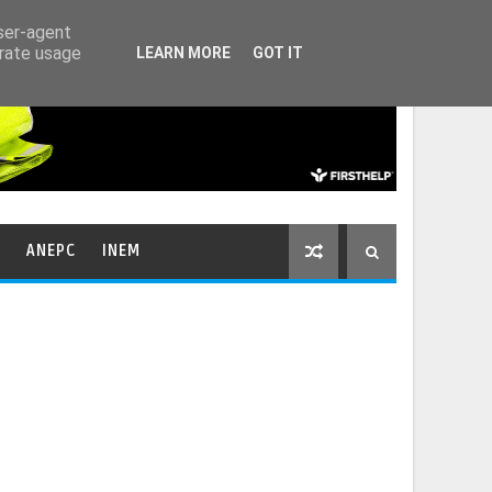
HOME
CONTACTOS
user-agent
erate usage
LEARN MORE
GOT IT
ANEPC
INEM