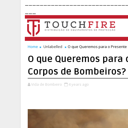
___________________________
___
Home
Unlabelled
O que Queremos para o Presente 
O que Queremos para o
Corpos de Bombeiros?
Vida de Bombeiro
4 years ago