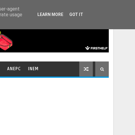
HOME
CONTACTOS
user-agent
erate usage
LEARN MORE
GOT IT
ANEPC
INEM