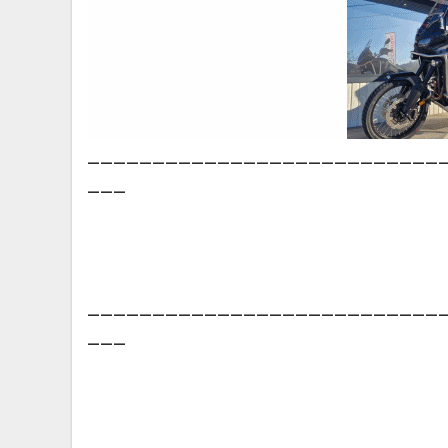
___________________________
___
___________________________
___