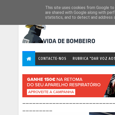
Aug 7, 2026
This site uses cookies from Google to d
are shared with Google along with perf
statistics, and to detect and address 
CONTACTE-NOS
RUBRICA "DAR VOZ AO
___________________________
_________