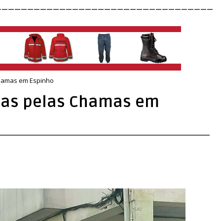
__________________________________
Chamas em Espinho
ídas pelas Chamas em