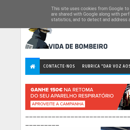
Aug 8, 2026
This site uses cookies from Google to d
are shared with Google along with perf
statistics, and to detect and address 
CONTACTE-NOS
RUBRICA "DAR VOZ AO
___________________________
_________