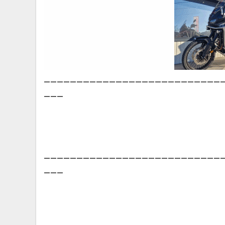
___________________________
___
___________________________
___