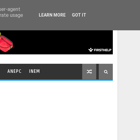
HOME
CONTACTOS
user-agent
erate usage
LEARN MORE
GOT IT
ANEPC
INEM