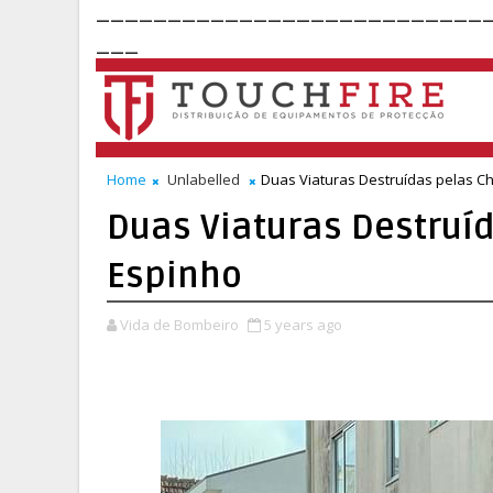
___________________________
___
Home
Unlabelled
Duas Viaturas Destruídas pelas 
Duas Viaturas Destru
Espinho
Vida de Bombeiro
5 years ago