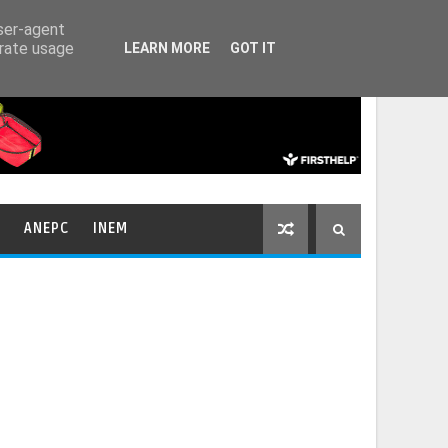
HOME
CONTACTOS
user-agent
erate usage
LEARN MORE
GOT IT
ANEPC
INEM