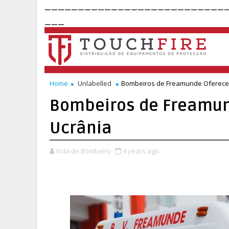
___________________________
___
Home
Unlabelled
Bombeiros de Freamunde Oferece
Bombeiros de Freamu
Ucrânia
Vida de Bombeiro
4 years ago