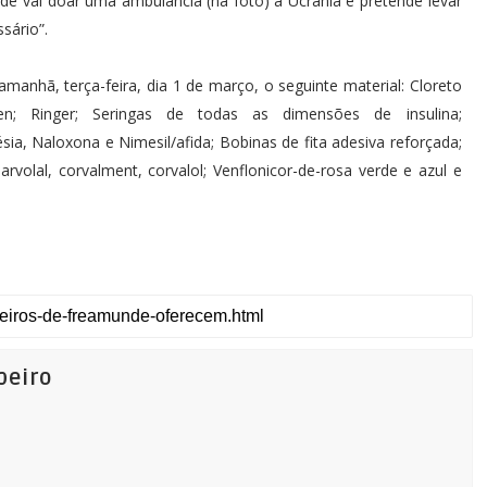
e vai doar uma ambulância (na foto) à Ucrânia e pretende levar
sário”.
manhã, terça-feira, dia 1 de março, o seguinte material: Cloreto
en; Ringer; Seringas de todas as dimensões de insulina;
a, Naloxona e Nimesil/afida; Bobinas de fita adesiva reforçada;
arvolal, corvalment, corvalol; Venflonicor-de-rosa verde e azul e
beiro