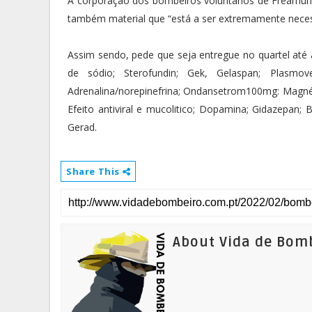
A corporação dos bombeiros voluntários de Freamund
também material que “está a ser extremamente neces
Assim sendo, pede que seja entregue no quartel até a
de sódio; Sterofundin; Gek, Gelaspan; Plasmov
Adrenalina/norepinefrina; Ondansetrom100mg: Magnési
Efeito antiviral e mucolitico; Dopamina; Gidazepan; B
Gerad.
Share This
About Vida de Bom