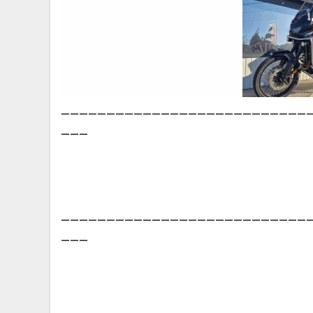
___________________________
___
___________________________
___