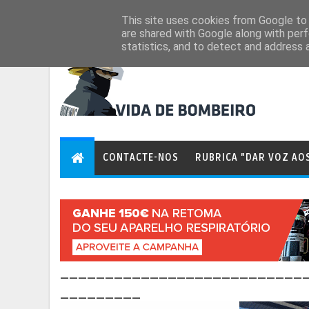
Aug 6, 2026
This site uses cookies from Google to d
are shared with Google along with perf
statistics, and to detect and address 
CONTACTE-NOS
RUBRICA "DAR VOZ AO
___________________________
_________