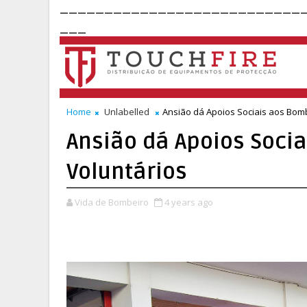
___________________________
___
Home
Unlabelled
Ansião dá Apoios Sociais aos Bom
Ansião dá Apoios Soci
Voluntários
Vida de Bombeiro
4 years ago