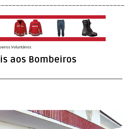
__________________________________
beiros Voluntários
ais aos Bombeiros