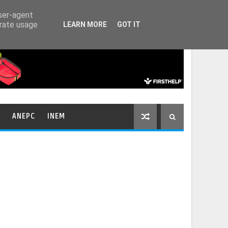
HOME
CONTACTOS
user-agent
erate usage
LEARN MORE
GOT IT
ANEPC
INEM