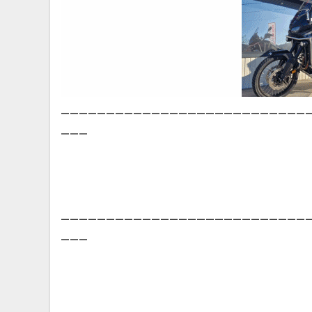
___________________________
___
___________________________
___