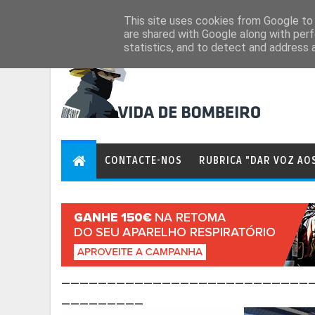
Aug 8, 2026
This site uses cookies from Google to d
are shared with Google along with perf
statistics, and to detect and address 
CONTACTE-NOS
RUBRICA "DAR VOZ AO
___________________________
_________