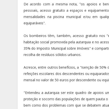
De acordo com a mesma nota, "os apoios e benefí
pessoais, acesso gratuito a espaços e equipamen
mensalidades na piscina municipal e/ou em qualqu
equiparáveis".
Os bombeiros têm, também, acesso gratuito nos "ev
habitação social promovida pela autarquia e no ace
35% do Imposto Municipal sobre Imóveis" e compart
recolha de resíduos sólidos urbanos.
Acresce, entre outros benefícios, a "isenção de 50%
refeições escolares dos descendentes ou equiparados
mensal no valor de 50 euros por descendente ou equi
"Entendeu a autarquia ser este quadro de apoios u
proteção e socorro das populações de quem pauta o s
bem como dos problemas com que se debatem atualme