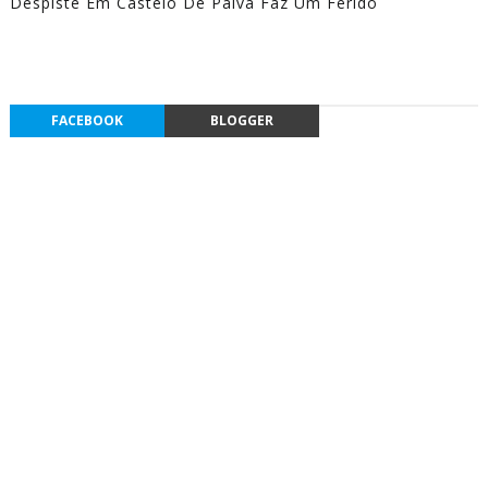
Despiste Em Castelo De Paiva Faz Um Ferido
FACEBOOK
BLOGGER