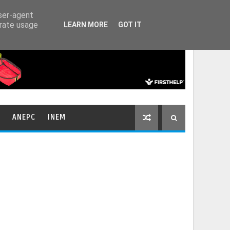
HOME
CONTACTOS
user-agent
erate usage
LEARN MORE
GOT IT
ANEPC
INEM