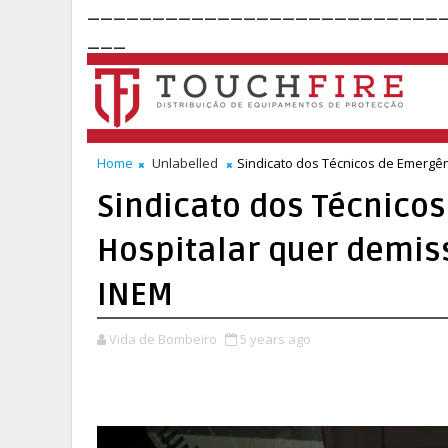
___________________________
___
Home
Unlabelled
Sindicato dos Técnicos de Emergên
Sindicato dos Técnicos
Hospitalar quer demis
INEM
Vida de Bombeiro
5 years ago