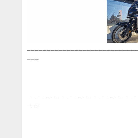
___________________________
___
___________________________
___