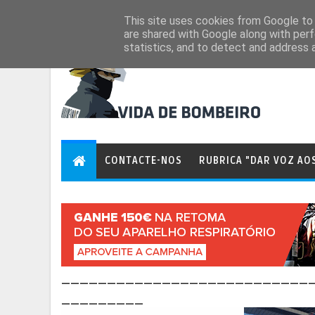
Aug 8, 2026
This site uses cookies from Google to d
are shared with Google along with perf
statistics, and to detect and address 
CONTACTE-NOS
RUBRICA "DAR VOZ AO
___________________________
_________