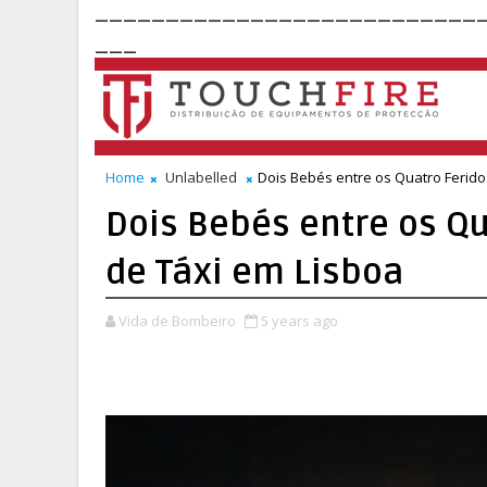
___________________________
___
Home
Unlabelled
Dois Bebés entre os Quatro Ferid
Dois Bebés entre os Q
de Táxi em Lisboa
Vida de Bombeiro
5 years ago