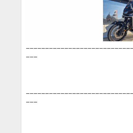
___________________________
___
___________________________
___