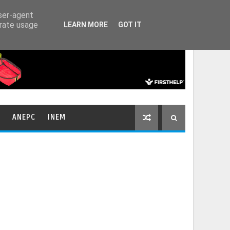
HOME
CONTACTOS
user-agent
erate usage
LEARN MORE
GOT IT
ANEPC
INEM