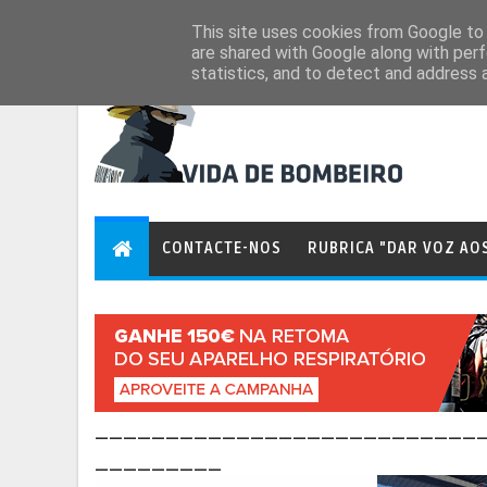
Aug 6, 2026
This site uses cookies from Google to d
are shared with Google along with perf
statistics, and to detect and address 
CONTACTE-NOS
RUBRICA "DAR VOZ AO
___________________________
_________