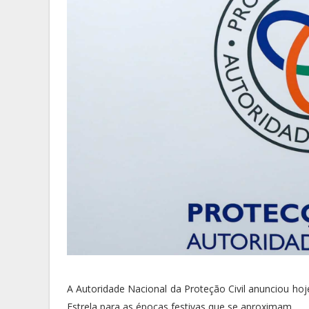
A Autoridade Nacional da Proteção Civil anunciou ho
Estrela para as épocas festivas que se aproximam.