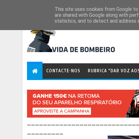
Aug 9, 2026
This site uses cookies from Google to d
are shared with Google along with perf
statistics, and to detect and address 
CONTACTE-NOS
RUBRICA "DAR VOZ AO
___________________________
_________