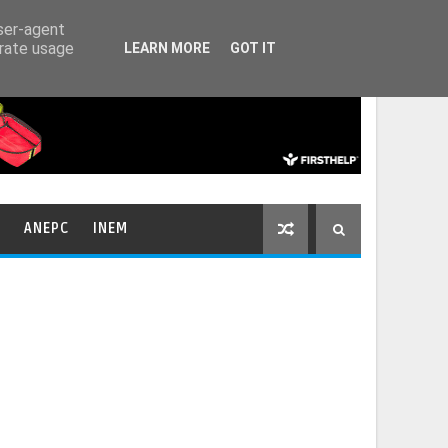
HOME
CONTACTOS
user-agent
erate usage
LEARN MORE
GOT IT
ANEPC
INEM