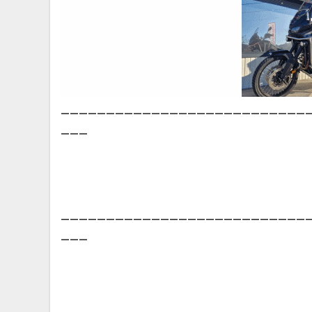
___________________________
___
___________________________
___