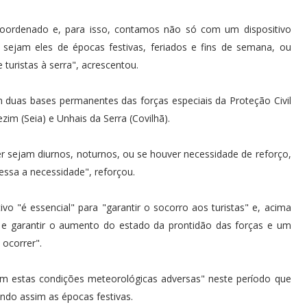
 coordenado e, para isso, contamos não só com um dispositivo
sejam eles de épocas festivas, feriados e fins de semana, ou
turistas à serra", acrescentou.
 duas bases permanentes das forças especiais da Proteção Civil
im (Seia) e Unhais da Serra (Covilhã).
r sejam diurnos, noturnos, ou se houver necessidade de reforço,
essa a necessidade", reforçou.
o "é essencial" para "garantir o socorro aos turistas" e, acima
e garantir o aumento do estado da prontidão das forças e um
ocorrer".
com estas condições meteorológicas adversas" neste período que
ndo assim as épocas festivas.