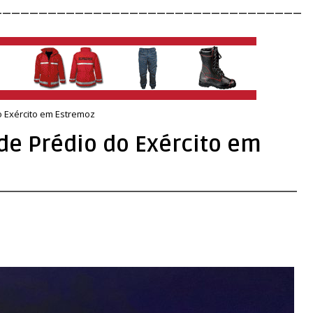
__________________________________
o Exército em Estremoz
de Prédio do Exército em