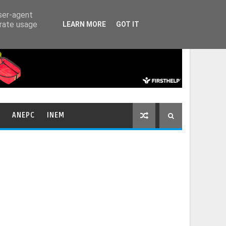
HOME
CONTACTOS
user-agent
erate usage
LEARN MORE
GOT IT
ANEPC
INEM