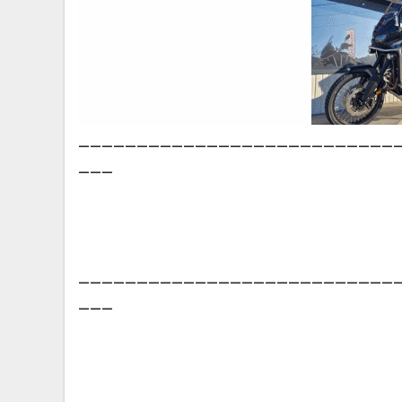
___________________________
___
___________________________
___