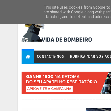
Aug 7, 2026
This site uses cookies from Google to d
are shared with Google along with perf
statistics, and to detect and address 
CONTACTE-NOS
RUBRICA "DAR VOZ AO
___________________________
_________