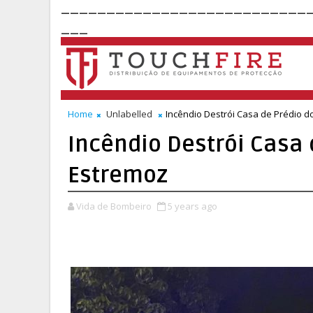
___________________________
___
Home
Unlabelled
Incêndio Destrói Casa de Prédio d
Incêndio Destrói Casa 
Estremoz
Vida de Bombeiro
5 years ago