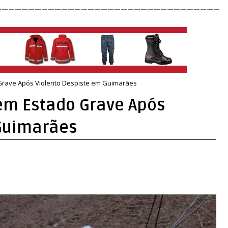
__________________________________
Grave Após Violento Despiste em Guimarães
em Estado Grave Após
 Guimarães