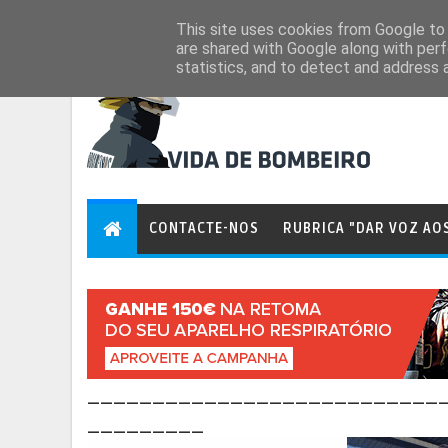
Aug 8, 2026
This site uses cookies from Google to d
are shared with Google along with perf
statistics, and to detect and address 
CONTACTE-NOS
RUBRICA "DAR VOZ AO
___________________________
_________