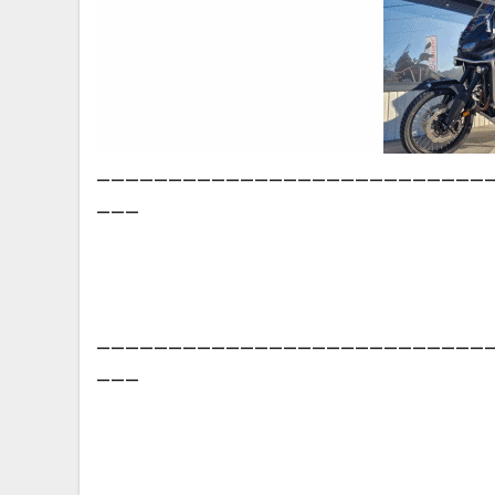
___________________________
___
___________________________
___