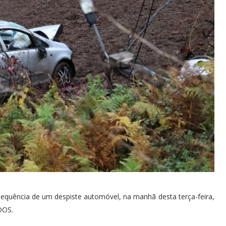
equência de um despiste automóvel, na manhã desta terça-feira,
DOS.