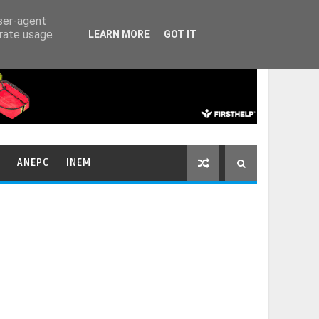
HOME
CONTACTOS
user-agent
erate usage
LEARN MORE
GOT IT
ANEPC
INEM