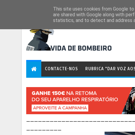
Aug 8, 2026
This site uses cookies from Google to d
are shared with Google along with perf
statistics, and to detect and address 
CONTACTE-NOS
RUBRICA "DAR VOZ AO
___________________________
_________