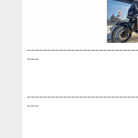
___________________________
___
___________________________
___