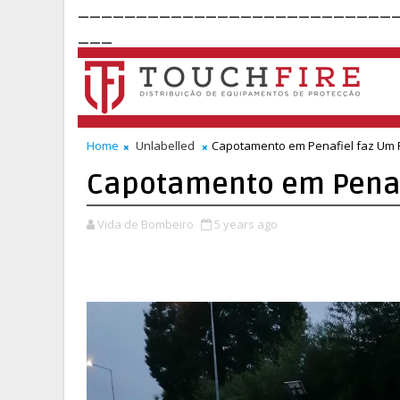
___________________________
___
Home
Unlabelled
Capotamento em Penafiel faz Um F
Capotamento em Penafi
Vida de Bombeiro
5 years ago