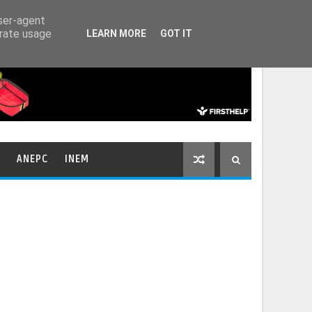
HOME
CONTACTOS
user-agent
erate usage
LEARN MORE
GOT IT
ANEPC
INEM