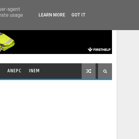
HOME
CONTACTOS
user-agent
erate usage
LEARN MORE
GOT IT
ANEPC
INEM