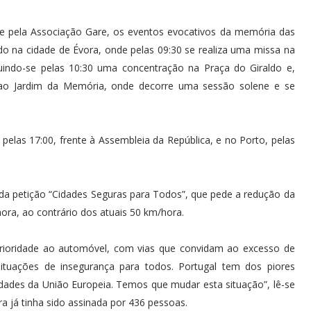
 e pela Associação Gare, os eventos evocativos da memória das
udo na cidade de Évora, onde pelas 09:30 se realiza uma missa na
guindo-se pelas 10:30 uma concentração na Praça do Giraldo e,
 ao Jardim da Memória, onde decorre uma sessão solene e se
 pelas 17:00, frente à Assembleia da República, e no Porto, pelas
da petição “Cidades Seguras para Todos”, que pede a redução da
ra, ao contrário dos atuais 50 km/hora.
prioridade ao automóvel, com vias que convidam ao excesso de
 situações de insegurança para todos. Portugal tem dos piores
idades da União Europeia. Temos que mudar esta situação”, lê-se
ira já tinha sido assinada por 436 pessoas.