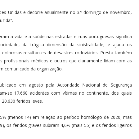
ões Unidas e decorre anualmente no 3.º domingo de novembro,
uzida”.
am a vida e a saúde nas estradas e ruas portuguesas significa
iedade, da trágica dimensão da sinistralidade, e ajuda os
dolorosas resultantes de desastres rodoviários. Presta também
s profissionais médicos e outros que diariamente lidam com as
num comunicado da organização.
a publicado em agosto pela Autoridade Nacional de Segurança
aram-se 17.668 acidentes com vítimas no continente, dos quais
 20.630 feridos leves.
5,5% (menos 14) em relação ao período homólogo de 2020, mas
 os feridos graves subiram 4,6% (mais 55) e os feridos ligeiros