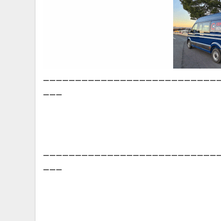
___________________________
___
___________________________
___