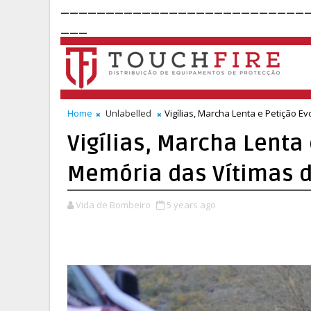
___________________________
___
Home
Unlabelled
Vigílias, Marcha Lenta e Petição 
Vigílias, Marcha Lenta
Memória das Vítimas d
Vida de Bombeiro
5 years ago