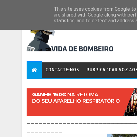
Aug 9, 2026
This site uses cookies from Google to d
are shared with Google along with perf
statistics, and to detect and address 
CONTACTE-NOS
RUBRICA "DAR VOZ AO
___________________________
_________