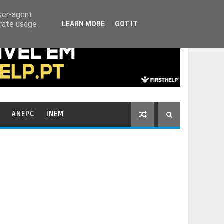
HOME
CONTACTOS
user-agent
erate usage
LEARN MORE
GOT IT
ANEPC
INEM