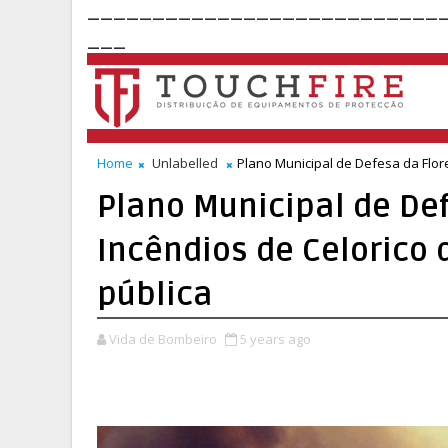
___________________________
___
Home
Unlabelled
Plano Municipal de Defesa da Flor
Plano Municipal de Def
Incêndios de Celorico
pública
Vida de Bombeiro
5 years ago