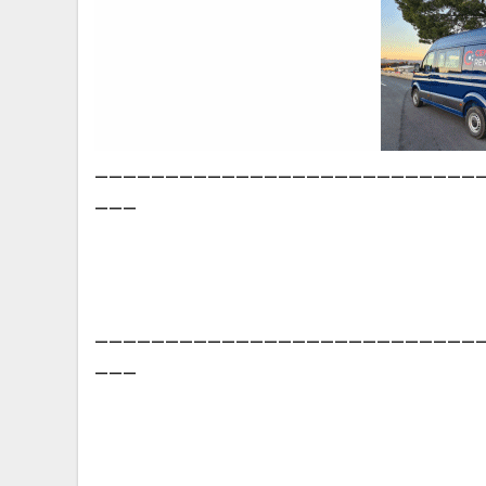
___________________________
___
___________________________
___