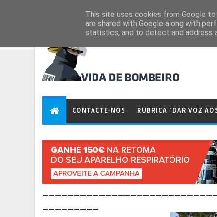
Aug 6, 2026
This site uses cookies from Google to d
are shared with Google along with perf
statistics, and to detect and address 
CONTACTE-NOS
RUBRICA "DAR VOZ AO
___________________________
_________