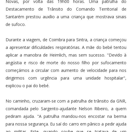
Novas, por volta das 19h00 horas. Uma patrulha do
Destacamento de Trânsito do Comando Territorial de
Santarém prestou auxílio a uma criança que mostrava sinais
de sufoco.
Durante a viagem, de Coimbra para Sintra, a criança começou
a apresentar dificuldades respiratórias. A mãe do bebé tentou
aplicar a manobra de Heimlich, mas sem sucesso. "Devido à
angústia e risco de morte do nosso filho por sufocamento
começámos a circular com aumento de velocidade para nos
dirigirmos com urgência para uma unidade hospitalar",
explicou o pai do bebé.
No caminho, cruzaram-se com a patrulha de trânsito da GNR,
comandada pelo Sargento-ajudante Nelson Ribeiro, a quem
pediram ajuda. "A patrulha mandou-nos encostar na berma
para nossa segurança. Eu saí do carro em pânico a pedir ajuda
ao militar. Este, quando soube que se tratava de um