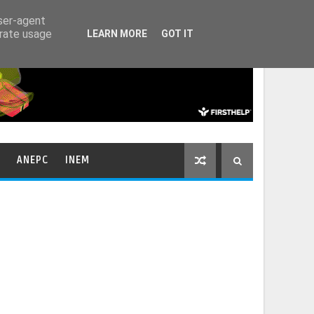
HOME
CONTACTOS
user-agent
erate usage
LEARN MORE
GOT IT
ANEPC
INEM