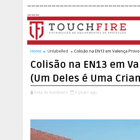
___________________________
___
Home
Unlabelled
Colisão na EN13 em Valença Provo
Colisão na EN13 em Va
(Um Deles é Uma Cria
Vida de Bombeiro
5 years ago