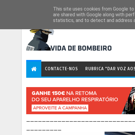
Aug 8, 2026
This site uses cookies from Google to d
are shared with Google along with perf
statistics, and to detect and address 
CONTACTE-NOS
RUBRICA "DAR VOZ AO
___________________________
_________