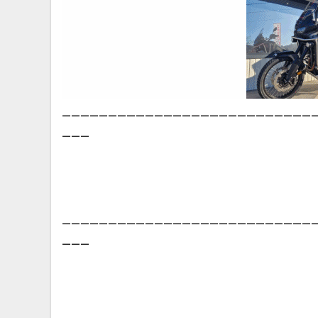
___________________________
___
___________________________
___