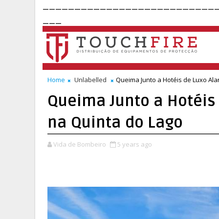
___________________________
___
Home
Unlabelled
Queima Junto a Hotéis de Luxo Al
Queima Junto a Hotéis
na Quinta do Lago
Vida de Bombeiro
5 years ago