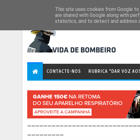
Aug 6, 2026
This site uses cookies from Google to d
are shared with Google along with perf
statistics, and to detect and address 
CONTACTE-NOS
RUBRICA "DAR VOZ AO
___________________________
_________