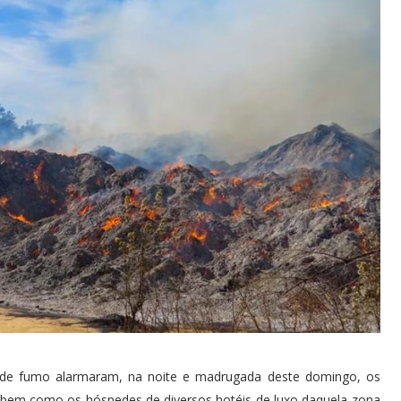
de fumo alarmaram, na noite e madrugada deste domingo, os
 bem como os hóspedes de diversos hotéis de luxo daquela zona