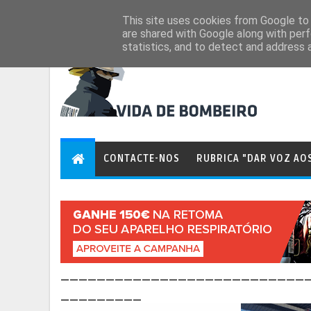
Aug 6, 2026
This site uses cookies from Google to d
are shared with Google along with perf
statistics, and to detect and address 
CONTACTE-NOS
RUBRICA "DAR VOZ AO
___________________________
_________