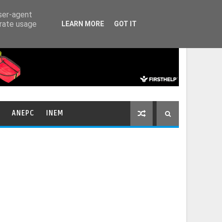
HOME
CONTACTOS
user-agent
erate usage
LEARN MORE
GOT IT
ANEPC
INEM