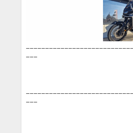
___________________________
___
___________________________
___