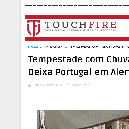
___________________________
___
Home
Unlabelled
Tempestade com Chuva Forte e Che
Tempestade com Chuva
Deixa Portugal em Aler
Vida de Bombeiro
5 years ago